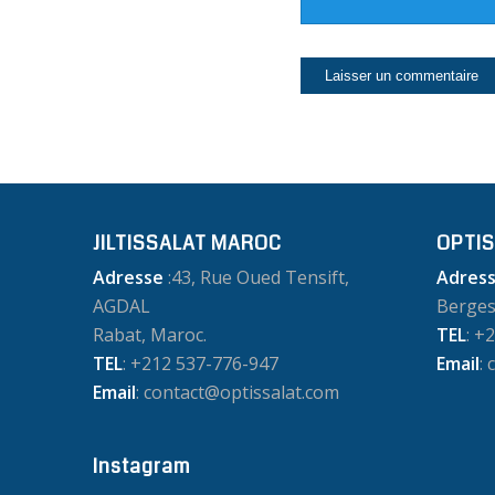
JILTISSALAT MAROC
OPTIS
Adresse
:43, Rue Oued Tensift,
Adres
AGDAL
Berges
Rabat, Maroc.
TEL
: +
TEL
: +212 537-776-947
Email
:
Email
: contact@optissalat.com
Instagram