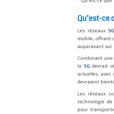
Qu’est-ce q
Les réseaux
5
mobile, offrant 
auparavant sur 
Combinant une t
la
5G
devrait o
actuelles, ave
devraient bient
Les réseaux co
technologie de 
pour transport