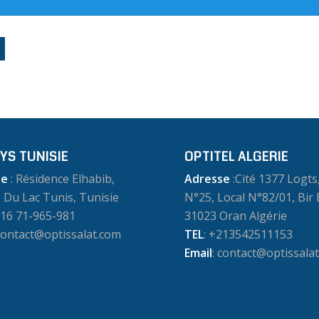
YS TUNISIE
OPTITEL ALGERIE
se
: Résidence Elhabib,
Adresse
:Cité 1377 Logts
 Du Lac Tunis, Tunisie
N°25, Local N°82/01, Bir E
216 71-965-981
31023 Oran Algérie
 contact@optissalat.com
TEL
: +213542511153
Email
: contact@optissala