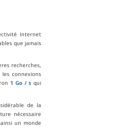
tivité Internet
iables que jamais
ères recherches,
e les connexions
iron
1 Go / s
qui
sidérable de la
cture nécessaire
 ainsi un monde