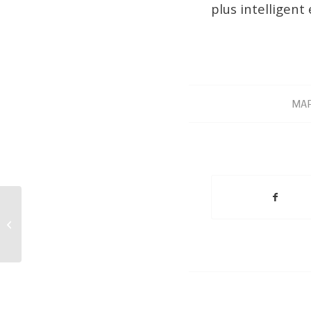
plus intelligent
MAR
Solutions pour tests
sur le terrain 5G NR