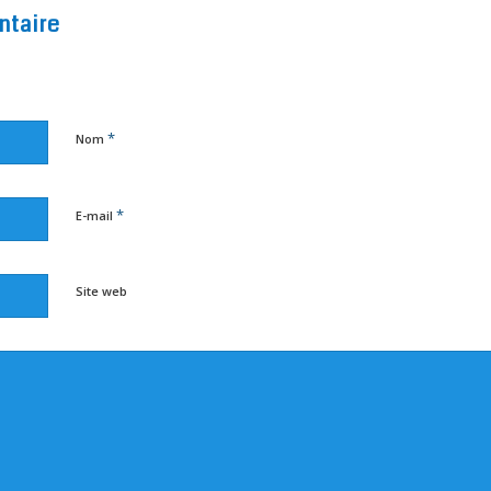
ntaire
*
Nom
*
E-mail
Site web