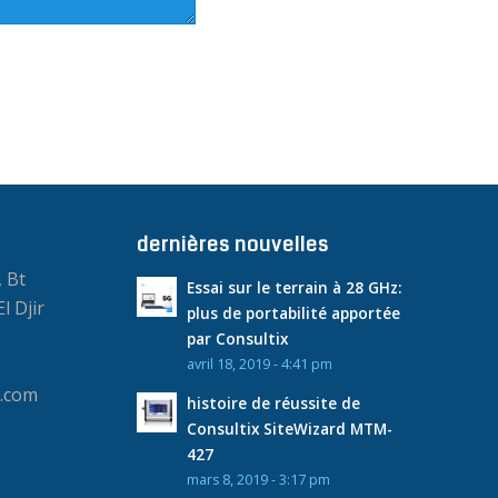
dernières nouvelles
, Bt
Essai sur le terrain à 28 GHz:
l Djir
plus de portabilité apportée
par Consultix
avril 18, 2019 - 4:41 pm
t.com
histoire de réussite de
Consultix SiteWizard MTM-
427
mars 8, 2019 - 3:17 pm